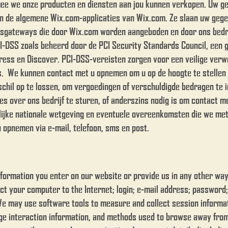
rmee we onze producten en diensten aan jou kunnen verkopen. Uw 
n de algemene Wix.com-applicaties van Wix.com. Ze slaan uw gege
ingsgateways die door Wix.com worden aangeboden en door ons bedr
CI-DSS zoals beheerd door de PCI Security Standards Council, een
ress en Discover. PCI-DSS-vereisten zorgen voor een veilige ver
s. ​ ​We kunnen contact met u opnemen om u op de hoogte te stell
eschil op te lossen, om vergoedingen of verschuldigde bedragen te 
es over ons bedrijf te sturen, of anderszins nodig is om contact 
jke nationale wetgeving en eventuele overeenkomsten die we met u
 opnemen via e-mail, telefoon, sms en post.
formation you enter on our website or provide us in any other way. 
ct your computer to the Internet; login; e-mail address; passwor
We may use software tools to measure and collect session informat
page interaction information, and methods used to browse away from