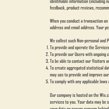
identifiable information (including
feedback, product reviews, recomme
When you conduct a transaction on o
address and email address. Your per
We collect such Non-personal and Pe
To provide and operate the Service
To provide our Users with ongoing 
To be able to contact our Visitors 
To create aggregated statistical d
may use to provide and improve our
To comply with any applicable laws 
Our company is hosted on the Wix.co
services to you. Your data may be 
your data on secure servers behind