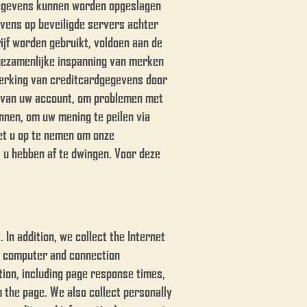
gegevens kunnen worden opgeslagen
vens op beveiligde servers achter
ijf worden gebruikt, voldoen aan de
 gezamenlijke inspanning van merken
werking van creditcardgegevens door
en van uw account, om problemen met
innen, om uw mening te peilen via
met u op te nemen om onze
 hebben af ​​te dwingen. Voor deze
In addition, we collect the Internet
d; computer and connection
ion, including page response times,
 the page. We also collect personally