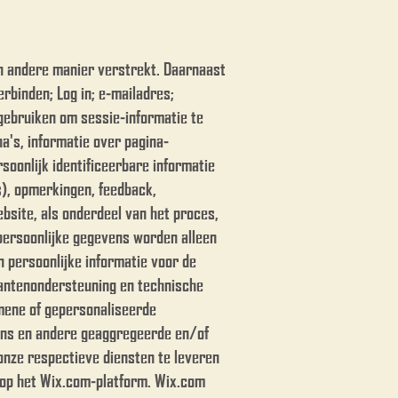
en andere manier verstrekt. Daarnaast
rbinden; Log in; e-mailadres;
ebruiken om sessie-informatie te
a's, informatie over pagina-
oonlijk identificeerbare informatie
s), opmerkingen, feedback,
ebsite, als onderdeel van het proces,
persoonlijke gegevens worden alleen
n persoonlijke informatie voor de
lantenondersteuning en technische
mene of gepersonaliseerde
ens en andere geaggregeerde en/of
 onze respectieve diensten te leveren
t op het Wix.com-platform. Wix.com