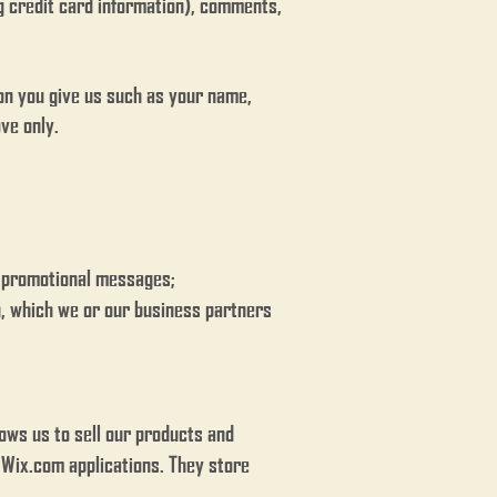
ng credit card information), comments,
on you give us such as your name,
ve only.
d promotional messages;
n, which we or our business partners
ows us to sell our products and
 Wix.com applications. They store