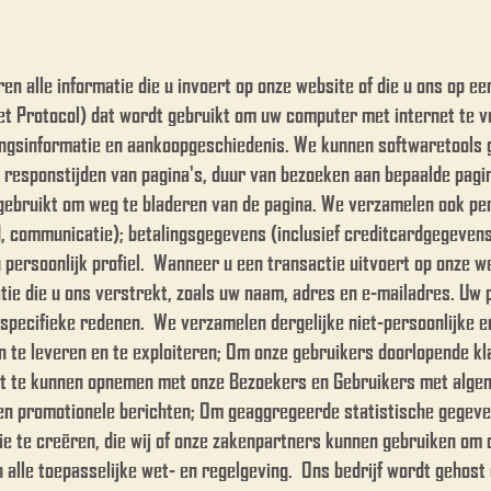
n alle informatie die u invoert op onze website of die u ons op e
t Protocol) dat wordt gebruikt om uw computer met internet te ve
ngsinformatie en aankoopgeschiedenis. We kunnen softwaretools g
responstijden van pagina's, duur van bezoeken aan bepaalde pagin
gebruikt om weg te bladeren van de pagina. We verzamelen ook pers
d, communicatie); betalingsgegevens (inclusief creditcardgegeven
persoonlijk profiel. ​ Wanneer u een transactie uitvoert op onze w
tie die u ons verstrekt, zoals uw naam, adres en e-mailadres. Uw 
pecifieke redenen. ​ We verzamelen dergelijke niet-persoonlijke e
n te leveren en te exploiteren; Om onze gebruikers doorlopende k
ct te kunnen opnemen met onze Bezoekers en Gebruikers met alge
en promotionele berichten; Om geaggregeerde statistische gegev
tie te creëren, die wij of onze zakenpartners kunnen gebruiken om
 alle toepasselijke wet- en regelgeving. ​ Ons bedrijf wordt gehos