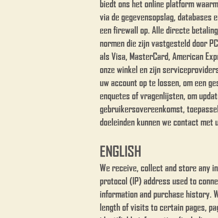
biedt ons het online platform waa
via de gegevensopslag, databases e
een firewall op. Alle directe betal
normen die zijn vastgesteld door P
als Visa, MasterCard, American Exp
onze winkel en zijn serviceprovider
uw account op te lossen, om een ​​g
enquetes of vragenlijsten, om updat
gebruikersovereenkomst, toepasseli
doeleinden kunnen we contact met u
ENGLISH
We receive, collect and store any in
protocol (IP) address used to conne
information and purchase history. 
length of visits to certain pages, 