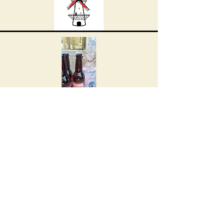
Etiket en uitstraling
Natuurlijk hoort bij een eigen bier ook een mooi
etiket.
Jullie kunnen zelf een ontwerp aanleveren,
bijvoorbeeld gemaakt door iemand binnen de
vereniging of stichting.
Maar we kunnen ook helpen met het ontwerp en