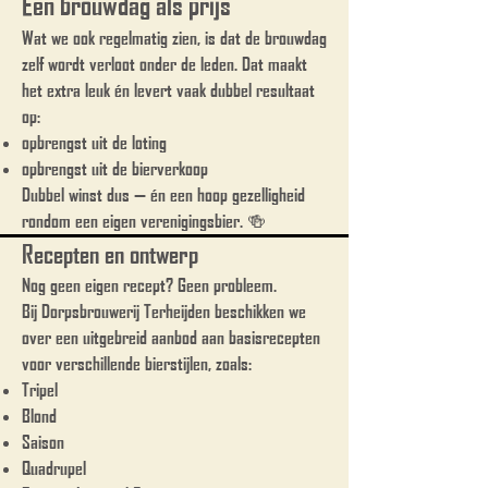
Een brouwdag als prijs
Wat we ook regelmatig zien, is dat de brouwdag
zelf wordt verloot onder de leden. Dat maakt
het extra leuk én levert vaak dubbel resultaat
op:
opbrengst uit de loting
opbrengst uit de bierverkoop
Dubbel winst dus — én een hoop gezelligheid
rondom een eigen verenigingsbier. 🍻
Recepten en ontwerp
Nog geen eigen recept? Geen probleem.
Bij Dorpsbrouwerij Terheijden beschikken we
over een uitgebreid aanbod aan basisrecepten
voor verschillende bierstijlen, zoals:
Tripel
Blond
Saison
Quadrupel