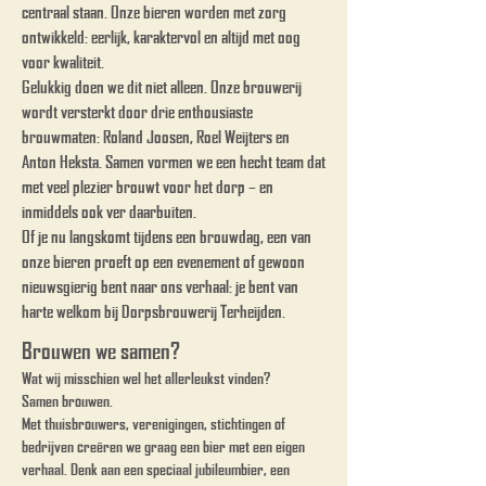
centraal staan. Onze bieren worden met zorg
ontwikkeld: eerlijk, karaktervol en altijd met oog
voor kwaliteit.
Gelukkig doen we dit niet alleen. Onze brouwerij
wordt versterkt door drie enthousiaste
brouwmaten: Roland Joosen, Roel Weijters en
Anton Heksta. Samen vormen we een hecht team dat
met veel plezier brouwt voor het dorp – en
inmiddels ook ver daarbuiten.
Of je nu langskomt tijdens een brouwdag, een van
onze bieren proeft op een evenement of gewoon
nieuwsgierig bent naar ons verhaal: je bent van
harte welkom bij Dorpsbrouwerij Terheijden.
Brouwen we samen?
Wat wij misschien wel het allerleukst vinden?
Samen brouwen.
Met thuisbrouwers, verenigingen, stichtingen of
bedrijven creëren we graag een bier met een eigen
verhaal. Denk aan een speciaal jubileumbier, een