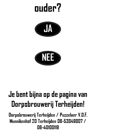
ouder?
JA
NEE
Je bent bijna op de pagina van
Dorpsbrouwerij Terheijden!
Dorpsbrouwerij Terheijden / Puzzelaer V.O.F.
Munnikenhof 20 Terheijden
06-53849807
/
06-40100119