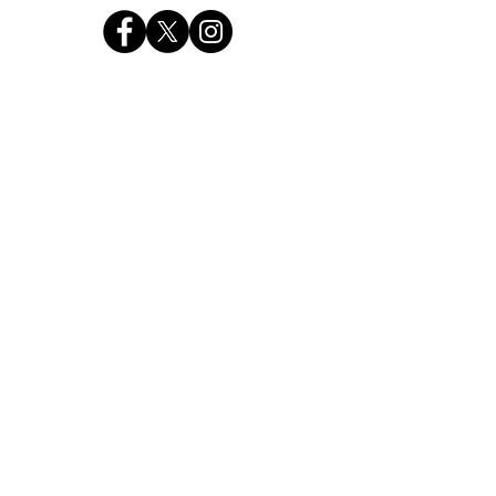
BIERBROUWERIJ
Munnickenhof 20
4844 PA Terheijden
POSTADRES
Polderstraat 46
4844 BK Terheijden
WWW.DORPSBROUWERIJTERHEIJDEN.NL