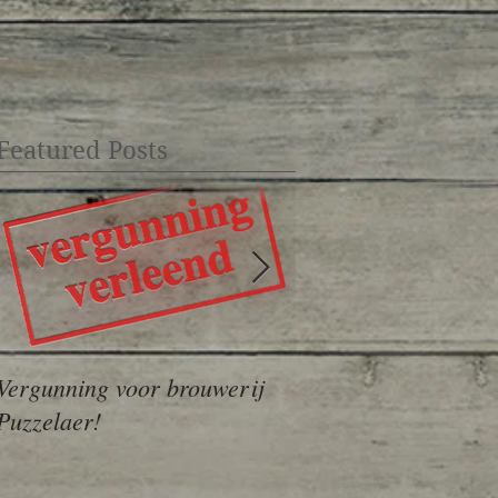
Featured Posts
Vergunning voor brouwerij
Website + webshop l
Puzzelaer!