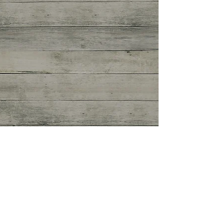
Puzzelaer broodmix
Adrie, de molenaar van Molen de 