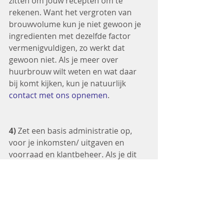
zitten om jouw recepten om te 
rekenen. Want het vergroten van 
brouwvolume kun je niet gewoon je 
ingredienten met dezelfde factor 
vermenigvuldigen, zo werkt dat 
gewoon niet. Als je meer over 
huurbrouw wilt weten en wat daar 
bij komt kijken, kun je natuurlijk 
contact met ons opnemen
.
4) 
Zet een basis administratie op, 
voor je inkomsten/ uitgaven en 
voorraad en klantbeheer. Als je dit 
gelijk goed doet, pluk je hier later de 
vruchten van. En ja; excel voldoet 
prima als je er een beetje in thuis 
bent. Ben je dat niet? Dan zijn er 
voldoende redelijk goedkope online 