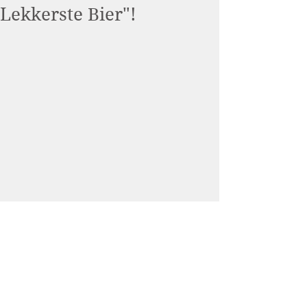
Lekkerste Bier"!
Helemaal verrast waren we 
afgelopen weekend toen we te horen 
kregen dat wij met onze Traais 